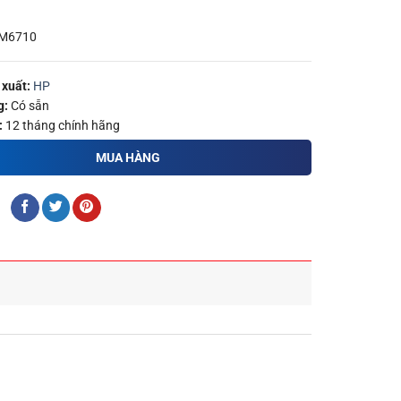
M6710
xuất:
HP
g:
Có sẵn
:
12 tháng chính hãng
MUA HÀNG
: