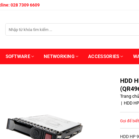
line: 028 7309 6609
SOFTWARE
NETWORKING
ACCESSORIES
W
HDD H
(QR49
Trang ch
|
HDD HP
Gọi để biết
HDD HP 9