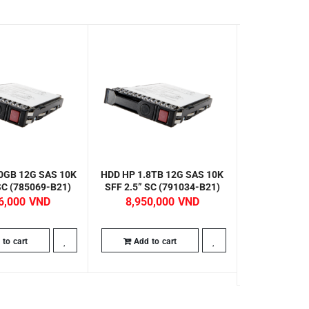
0GB 12G SAS 10K
HDD HP 1.8TB 12G SAS 10K
HDD HP Dua
SC (785069-B21)
SFF 2.5” SC (791034-B21)
SAS 15K 3.5
(AP
6,000
8,950,000
5,150,
to cart
Add to cart
Add to