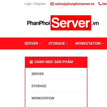
Skip
Login / Register
sales@phanphoiserver.vn
Hot
to
content
SERVER
STORAGE
WORKSTATION
DANH MỤC SẢN PHẨM
SERVER
STORAGE
WORKSTATION