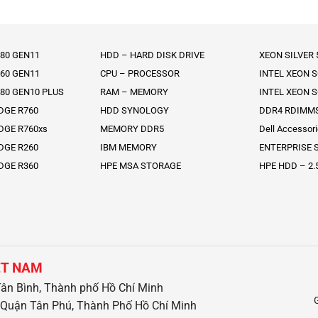
80 GEN11
HDD – HARD DISK DRIVE
XEON SILVER
60 GEN11
CPU – PROCESSOR
INTEL XEON 
80 GEN10 PLUS
RAM – MEMORY
INTEL XEON 
DGE R760
HDD SYNOLOGY
DDR4 RDIMM
DGE R760xs
MEMORY DDR5
Dell Accessor
DGE R260
IBM MEMORY
ENTERPRISE S
DGE R360
HPE MSA STORAGE
HPE HDD – 2.
ỆT NAM
ân Bình, Thành phố Hồ Chí Minh
Quận Tân Phú, Thành Phố Hồ Chí Minh