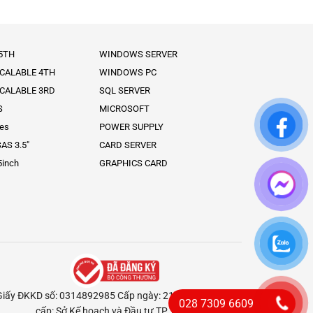
 5TH
WINDOWS SERVER
SCALABLE 4TH
WINDOWS PC
SCALABLE 3RD
SQL SERVER
S
MICROSOFT
ies
POWER SUPPLY
AS 3.5″
CARD SERVER
5inch
GRAPHICS CARD
Giấy ĐKKD số: 0314892985 Cấp ngày: 21/02/2018 Nơi
028 7309 6609
cấp: Sở Kế hoạch và Đầu tư TP. HCM