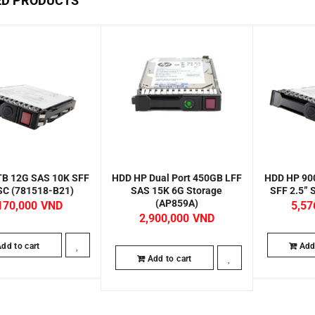
ED PRODUCTS
TB 12G SAS 10K SFF
HDD HP Dual Port 450GB LFF
HDD HP 90
 SC (781518-B21)
SAS 15K 6G Storage
SFF 2.5” 
(AP859A)
170,000
5,57
2,900,000
dd to cart
Add 
Add to cart