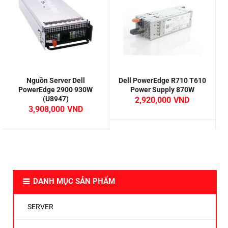
Nguồn Server Dell
Dell PowerEdge R710 T610
PowerEdge 2900 930W
Power Supply 870W
E
(U8947)
2,920,000
3,908,000
DANH MỤC SẢN PHẨM
SERVER