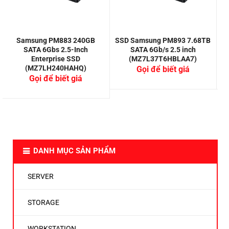
Samsung PM883 240GB
SSD Samsung PM893 7.68TB
S
SATA 6Gbs 2.5-Inch
SATA 6Gb/s 2.5 inch
Enterprise SSD
(MZ7L37T6HBLAA7)
(MZ7LH240HAHQ)
Gọi để biết giá
Gọi để biết giá
DANH MỤC SẢN PHẨM
SERVER
STORAGE
WORKSTATION