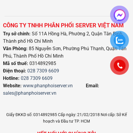
CÔNG TY TNHH PHÂN PHỐI SERVER VIỆT NAM
Trụ sở chính:
Số 11A Hồng Hà, Phường 2, Quận Tân Bình,
Thành phố Hồ Chí Minh
Văn Phòng:
85 Nguyễn Sơn, Phường Phú Thạnh, Quận Tân
Phú, Thành Phố Hồ Chí Minh
Mã số thuế:
0314892985
Điện thoại:
028 7309 6609
Hotline:
028 7309 6609
Website:
www.phanphoiserver.vn
Email:
sales@phanphoiserver.vn
Giấy ĐKKD số: 0314892985 Cấp ngày: 21/02/2018 Nơi cấp: Sở Kế
hoạch và Đầu tư TP. HCM