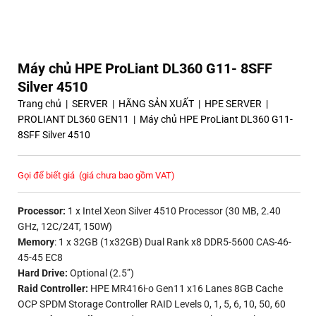
Máy chủ HPE ProLiant DL360 G11- 8SFF
Silver 4510
Trang chủ
|
SERVER
|
HÃNG SẢN XUẤT
|
HPE SERVER
|
PROLIANT DL360 GEN11
|
Máy chủ HPE ProLiant DL360 G11-
8SFF Silver 4510
Gọi để biết giá
(giá chưa bao gồm VAT)
Processor:
1 x Intel Xeon Silver 4510 Processor (30 MB, 2.40
GHz, 12C/24T, 150W)
Memory
: 1 x 32GB (1x32GB) Dual Rank x8 DDR5-5600 CAS-46-
45-45 EC8
Hard Drive:
Optional (2.5”)
Raid Controller:
HPE MR416i-o Gen11 x16 Lanes 8GB Cache
OCP SPDM Storage Controller RAID Levels 0, 1, 5, 6, 10, 50, 60