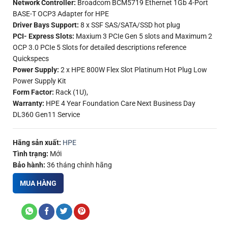
Network Controller:
Broadcom BCM5719 Ethernet 1Gb 4-Port
BASE-T OCP3 Adapter for HPE
Driver Bays Support:
8 x SSF SAS/SATA/SSD hot plug
PCI- Express Slots:
Maxium 3 PCIe Gen 5 slots and Maximum 2
OCP 3.0 PCIe 5 Slots for detailed descriptions reference
Quickspecs
Power Supply:
2 x HPE 800W Flex Slot Platinum Hot Plug Low
Power Supply Kit
Form Factor:
Rack (1U),
Warranty:
HPE 4 Year Foundation Care Next Business Day
DL360 Gen11 Service
Hãng sản xuất:
HPE
Tình trạng:
Mới
Bảo hành:
36 tháng chính hãng
MUA HÀNG