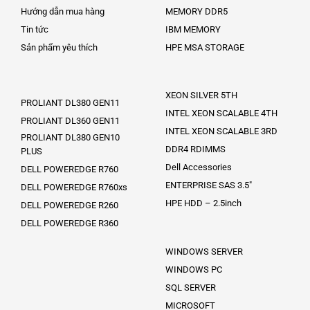
Hướng dẫn mua hàng
MEMORY DDR5
Tin tức
IBM MEMORY
Sản phẩm yêu thích
HPE MSA STORAGE
XEON SILVER 5TH
PROLIANT DL380 GEN11
INTEL XEON SCALABLE 4TH
PROLIANT DL360 GEN11
INTEL XEON SCALABLE 3RD
PROLIANT DL380 GEN10
DDR4 RDIMMS
PLUS
Dell Accessories
DELL POWEREDGE R760
ENTERPRISE SAS 3.5″
DELL POWEREDGE R760xs
HPE HDD – 2.5inch
DELL POWEREDGE R260
DELL POWEREDGE R360
WINDOWS SERVER
WINDOWS PC
SQL SERVER
MICROSOFT