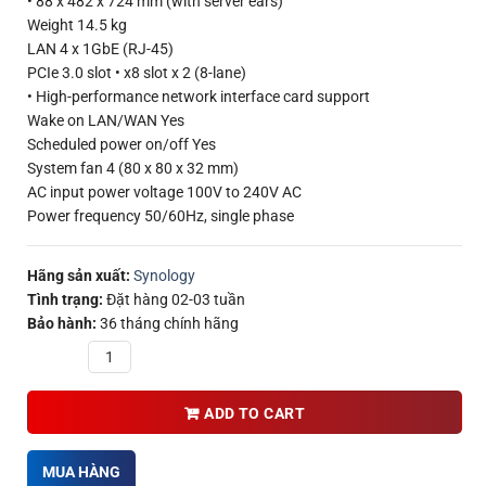
• 88 x 482 x 724 mm (with server ears)
Weight 14.5 kg
LAN 4 x 1GbE (RJ-45)
PCIe 3.0 slot • x8 slot x 2 (8-lane)
• High-performance network interface card support
Wake on LAN/WAN Yes
Scheduled power on/off Yes
System fan 4 (80 x 80 x 32 mm)
AC input power voltage 100V to 240V AC
Power frequency 50/60Hz, single phase
Hãng sản xuất:
Synology
Tình trạng:
Đặt hàng 02-03 tuần
Bảo hành:
36 tháng chính hãng
Quantity
ADD TO CART
MUA HÀNG