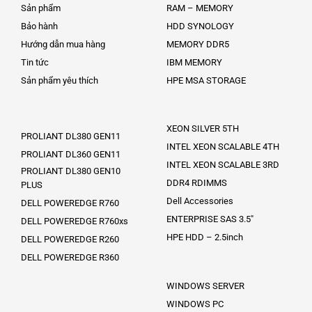
Sản phẩm
RAM – MEMORY
Bảo hành
HDD SYNOLOGY
Hướng dẫn mua hàng
MEMORY DDR5
Tin tức
IBM MEMORY
Sản phẩm yêu thích
HPE MSA STORAGE
XEON SILVER 5TH
PROLIANT DL380 GEN11
INTEL XEON SCALABLE 4TH
PROLIANT DL360 GEN11
INTEL XEON SCALABLE 3RD
PROLIANT DL380 GEN10
DDR4 RDIMMS
PLUS
Dell Accessories
DELL POWEREDGE R760
ENTERPRISE SAS 3.5″
DELL POWEREDGE R760xs
HPE HDD – 2.5inch
DELL POWEREDGE R260
DELL POWEREDGE R360
WINDOWS SERVER
WINDOWS PC