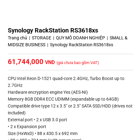
Synology RackStation RS3618xs
Trang chủ
|
STORAGE
|
QUY MÔ DOANH NGHIỆP
|
SMALL &
MIDSIZE BUSINESS
|
Synology RackStation RS3618xs
61,744,000
(giá chưa bao gồm VAT)
CPU Intel Xeon D-1521 quad-core 2.4GHz, Turbo Boost up to
2.7GHz
Hardware encryption engine Yes (AES-NI)
Memory 8GB DDR4 ECC UDIMM (expandable up to 64GB)
Compatible drive type 12 x 3.5″ or 2.5″ SATA SSD/HDD (drives not
included)
External port • 2 x USB 3.0 port
• 2 x Expansion port
Size (HxWxD) • 88 x 430.5 x 692 mm