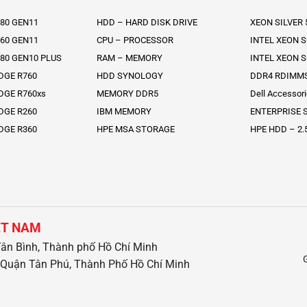
80 GEN11
HDD – HARD DISK DRIVE
XEON SILVER
60 GEN11
CPU – PROCESSOR
INTEL XEON 
80 GEN10 PLUS
RAM – MEMORY
INTEL XEON 
DGE R760
HDD SYNOLOGY
DDR4 RDIMM
DGE R760xs
MEMORY DDR5
Dell Accessor
DGE R260
IBM MEMORY
ENTERPRISE S
DGE R360
HPE MSA STORAGE
HPE HDD – 2.
ỆT NAM
ân Bình, Thành phố Hồ Chí Minh
Quận Tân Phú, Thành Phố Hồ Chí Minh