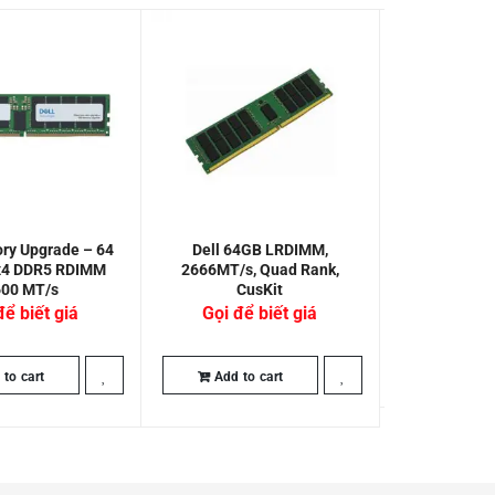
ry Upgrade – 64
Dell 64GB LRDIMM,
Dell 8GB RDI
x4 DDR5 RDIMM
2666MT/s, Quad Rank,
Single Ra
600 MT/s
CusKit
2,255,
để biết giá
Gọi để biết giá
Add to
to cart
Add to cart