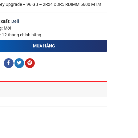
ory Upgrade – 96 GB – 2Rx4 DDR5 RDIMM 5600 MT/s
 xuất:
Dell
g:
Mới
:
12 tháng chính hãng
MUA HÀNG
: