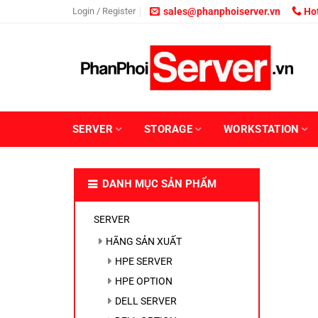
Skip
Login / Register
sales@phanphoiserver.vn
Hot
to
content
SERVER
STORAGE
WORKSTATION
DANH MỤC SẢN PHẨM
SERVER
HÃNG SẢN XUẤT
HPE SERVER
HPE OPTION
DELL SERVER