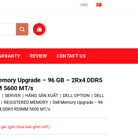
VND
ARRANTY
REVIEW
CONTACT US
emory Upgrade – 96 GB – 2Rx4 DDR5
 5600 MT/s
ủ
|
SERVER
|
HÃNG SẢN XUẤT
|
DELL OPTION
|
DELL
|
REGISTERED MEMORY
|
Dell Memory Upgrade – 96
4 DDR5 RDIMM 5600 MT/s
 giá
(giá chưa bao gồm VAT)