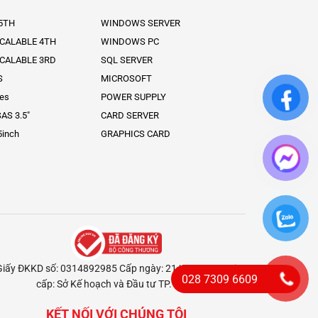
 5TH
WINDOWS SERVER
SCALABLE 4TH
WINDOWS PC
SCALABLE 3RD
SQL SERVER
S
MICROSOFT
ies
POWER SUPPLY
AS 3.5″
CARD SERVER
5inch
GRAPHICS CARD
Giấy ĐKKD số: 0314892985 Cấp ngày: 21/02/2018 Nơi
028 7309 6609
cấp: Sở Kế hoạch và Đầu tư TP. HCM
KẾT NỐI VỚI CHÚNG TÔI