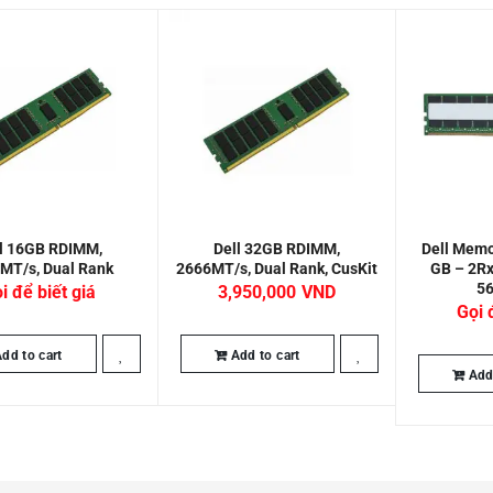
l 16GB RDIMM,
Dell 32GB RDIMM,
Dell Memo
MT/s, Dual Rank
2666MT/s, Dual Rank, CusKit
GB – 2R
5
i để biết giá
3,950,000
Gọi 
dd to cart
Add to cart
Add 