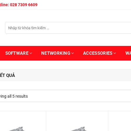
line: 028 7309 6609
SOFTWARE
NETWORKING
ACCESSORIES
W
ẾT QUẢ
ng all 5 results