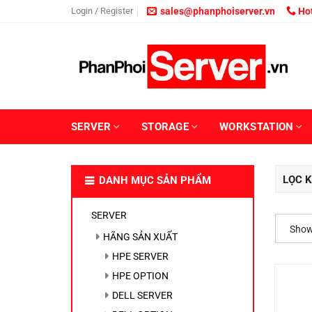
Skip
Login / Register
sales@phanphoiserver.vn
Hot
to
content
SERVER
STORAGE
WORKSTATION
LỌC K
DANH MỤC SẢN PHẨM
SERVER
Showi
HÃNG SẢN XUẤT
HPE SERVER
HPE OPTION
DELL SERVER