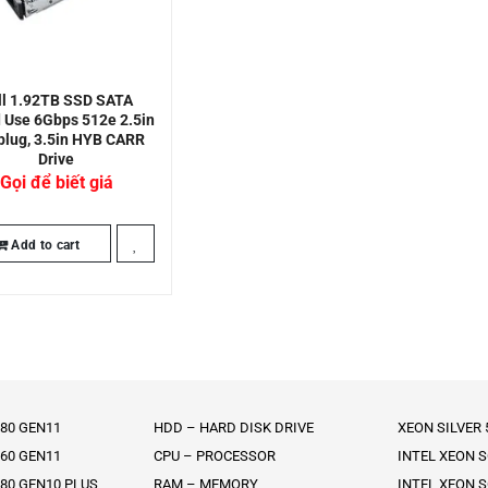
ll 1.92TB SSD SATA
 Use 6Gbps 512e 2.5in
plug, 3.5in HYB CARR
Drive
Gọi để biết giá
Add to cart
80 GEN11
HDD – HARD DISK DRIVE
XEON SILVER
60 GEN11
CPU – PROCESSOR
INTEL XEON 
80 GEN10 PLUS
RAM – MEMORY
INTEL XEON 