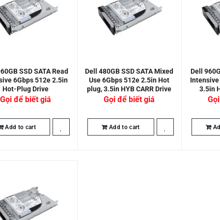
 960GB SSD SATA Read
Dell 480GB SSD SATA Mixed
Dell 960
sive 6Gbps 512e 2.5in
Use 6Gbps 512e 2.5in Hot
Intensive
Hot-Plug Drive
plug, 3.5in HYB CARR Drive
3.5in 
Gọi để biết giá
Gọi để biết giá
Gọi
Add to cart
Add to cart
Ad