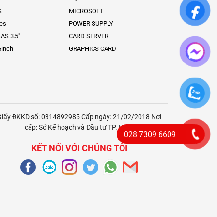
S
MICROSOFT
ies
POWER SUPPLY
AS 3.5″
CARD SERVER
5inch
GRAPHICS CARD
Giấy ĐKKD số: 0314892985 Cấp ngày: 21/02/2018 Nơi
cấp: Sở Kế hoạch và Đầu tư TP. HCM
028 7309 6609
KẾT NỐI VỚI CHÚNG TÔI