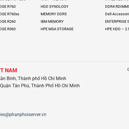
DGE R760
HDD SYNOLOGY
DDR4 RDIMM
DGE R760xs
MEMORY DDR5
Dell Accessor
DGE R260
IBM MEMORY
ENTERPRISE S
DGE R360
HPE MSA STORAGE
HPE HDD – 2.
ỆT NAM
ân Bình, Thành phố Hồ Chí Minh
Quận Tân Phú, Thành Phố Hồ Chí Minh
les@phanphoiserver.vn