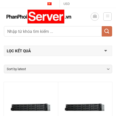
Skip
USD
to
content
LỌC KẾT QUẢ