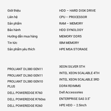
Giới thiệu
HDD – HARD DISK DRIVE
Liên hệ
CPU – PROCESSOR
Sản phẩm
RAM – MEMORY
Bảo hành
HDD SYNOLOGY
Hướng dẫn mua hàng
MEMORY DDR5
Tin tức
IBM MEMORY
Sản phẩm yêu thích
HPE MSA STORAGE
XEON SILVER 5TH
PROLIANT DL380 GEN11
INTEL XEON SCALABLE 4TH
PROLIANT DL360 GEN11
INTEL XEON SCALABLE 3RD
PROLIANT DL380 GEN10
DDR4 RDIMMS
PLUS
Dell Accessories
DELL POWEREDGE R760
ENTERPRISE SAS 3.5″
DELL POWEREDGE R760xs
HPE HDD – 2.5inch
DELL POWEREDGE R260