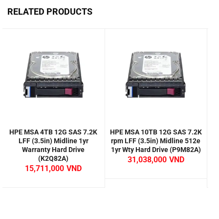
RELATED PRODUCTS
HPE MSA 4TB 12G SAS 7.2K
HPE MSA 10TB 12G SAS 7.2K
H
LFF (3.5in) Midline 1yr
rpm LFF (3.5in) Midline 512e
L
Warranty Hard Drive
1yr Wty Hard Drive (P9M82A)
(K2Q82A)
31,038,000
15,711,000