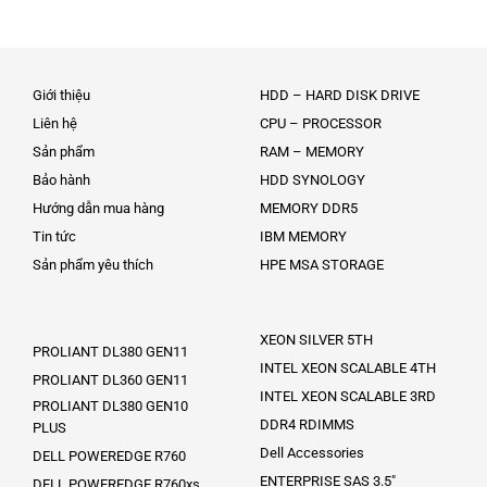
Giới thiệu
HDD – HARD DISK DRIVE
Liên hệ
CPU – PROCESSOR
Sản phẩm
RAM – MEMORY
Bảo hành
HDD SYNOLOGY
Hướng dẫn mua hàng
MEMORY DDR5
Tin tức
IBM MEMORY
Sản phẩm yêu thích
HPE MSA STORAGE
XEON SILVER 5TH
PROLIANT DL380 GEN11
INTEL XEON SCALABLE 4TH
PROLIANT DL360 GEN11
INTEL XEON SCALABLE 3RD
PROLIANT DL380 GEN10
DDR4 RDIMMS
PLUS
Dell Accessories
DELL POWEREDGE R760
ENTERPRISE SAS 3.5″
DELL POWEREDGE R760xs