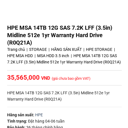
HPE MSA 14TB 12G SAS 7.2K LFF (3.5in)
Midline 512e 1yr Warranty Hard Drive
(R0Q21A)
Trang chủ
|
STORAGE
|
HÃNG SẢN XUẤT
|
HPE STORAGE
|
HPE MSA HDD
|
MSA HDD 3.5 inch
|
HPE MSA 14TB 12G SAS
7.2K LFF (3.5in) Midline 512e 1yr Warranty Hard Drive (R0Q21A)
35,565,000
(giá chưa bao gồm VAT)
HPE MSA 14TB 12G SAS 7.2K LFF (3.5in) Midline 512e 1yr
Warranty Hard Drive (R0Q21A)
Hãng sản xuất:
HPE
Tình trạng:
Đặt hàng 04-06 tuần
Bảo hành:
36 tháng chính hãng