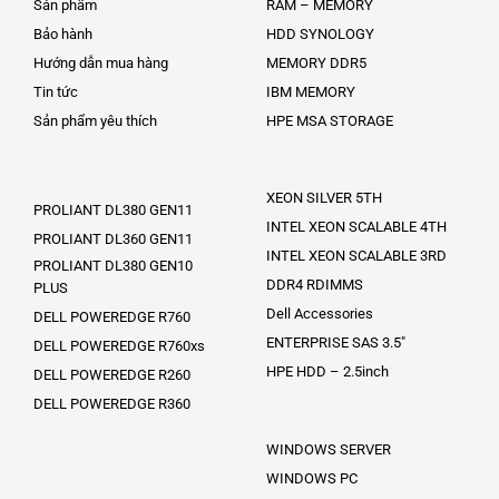
Sản phẩm
RAM – MEMORY
Bảo hành
HDD SYNOLOGY
Hướng dẫn mua hàng
MEMORY DDR5
Tin tức
IBM MEMORY
Sản phẩm yêu thích
HPE MSA STORAGE
XEON SILVER 5TH
PROLIANT DL380 GEN11
INTEL XEON SCALABLE 4TH
PROLIANT DL360 GEN11
INTEL XEON SCALABLE 3RD
PROLIANT DL380 GEN10
DDR4 RDIMMS
PLUS
Dell Accessories
DELL POWEREDGE R760
ENTERPRISE SAS 3.5″
DELL POWEREDGE R760xs
HPE HDD – 2.5inch
DELL POWEREDGE R260
DELL POWEREDGE R360
WINDOWS SERVER
WINDOWS PC