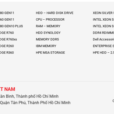
80 GEN11
HDD – HARD DISK DRIVE
XEON SILVER
60 GEN11
CPU – PROCESSOR
INTEL XEON 
80 GEN10 PLUS
RAM – MEMORY
INTEL XEON 
DGE R760
HDD SYNOLOGY
DDR4 RDIMM
DGE R760xs
MEMORY DDR5
Dell Accessor
DGE R260
IBM MEMORY
ENTERPRISE S
DGE R360
HPE MSA STORAGE
HPE HDD – 2.
ỆT NAM
ân Bình, Thành phố Hồ Chí Minh
Quận Tân Phú, Thành Phố Hồ Chí Minh