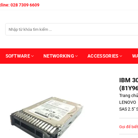
line: 028 7309 6609
SOFTWARE
NETWORKING
ACCESSORIES
W
IBM 3
(81Y9
Trang ch
LENOVO
SAS 2.5″
Gọi để biết