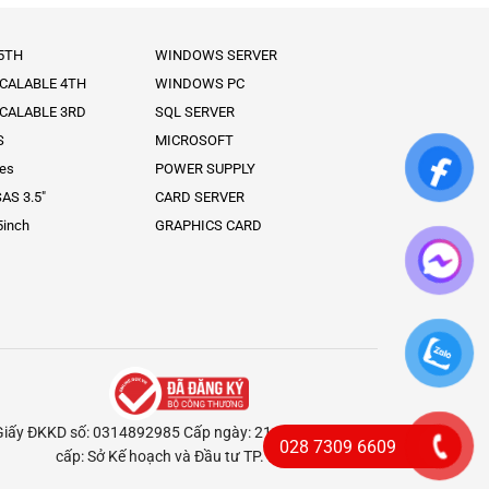
 5TH
WINDOWS SERVER
SCALABLE 4TH
WINDOWS PC
SCALABLE 3RD
SQL SERVER
S
MICROSOFT
ies
POWER SUPPLY
AS 3.5″
CARD SERVER
5inch
GRAPHICS CARD
Giấy ĐKKD số: 0314892985 Cấp ngày: 21/02/2018 Nơi
028 7309 6609
cấp: Sở Kế hoạch và Đầu tư TP. HCM