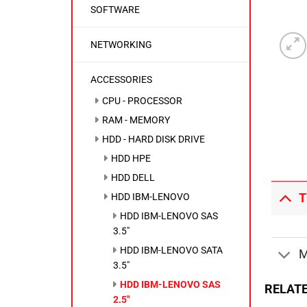
SOFTWARE
NETWORKING
ACCESSORIES
CPU - PROCESSOR
RAM - MEMORY
HDD - HARD DISK DRIVE
HDD HPE
HDD DELL
HDD IBM-LENOVO
T
HDD IBM-LENOVO SAS
3.5"
HDD IBM-LENOVO SATA
M
3.5"
HDD IBM-LENOVO SAS
RELAT
2.5"