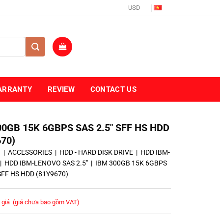
USD
ARRANTY
REVIEW
CONTACT US
00GB 15K 6GBPS SAS 2.5″ SFF HS HDD
670)
ủ
|
ACCESSORIES
|
HDD - HARD DISK DRIVE
|
HDD IBM-
|
HDD IBM-LENOVO SAS 2.5"
|
IBM 300GB 15K 6GBPS
 SFF HS HDD (81Y9670)
 giá
(giá chưa bao gồm VAT)