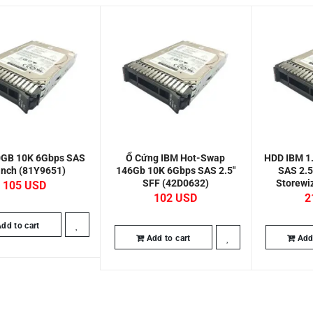
0GB 10K 6Gbps SAS
Ổ Cứng IBM Hot-Swap
HDD IBM 1
inch (81Y9651)
146Gb 10K 6Gbps SAS 2.5″
SAS 2.
SFF (42D0632)
Storewi
105
102
2
dd to cart
Add to cart
Add 