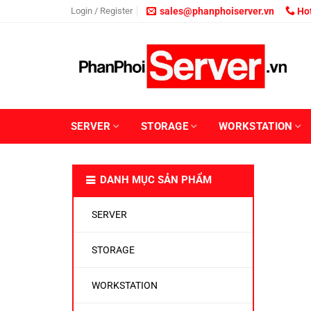
Skip
Login / Register
sales@phanphoiserver.vn
Hot
to
content
SERVER
STORAGE
WORKSTATION
DANH MỤC SẢN PHẨM
SERVER
STORAGE
WORKSTATION