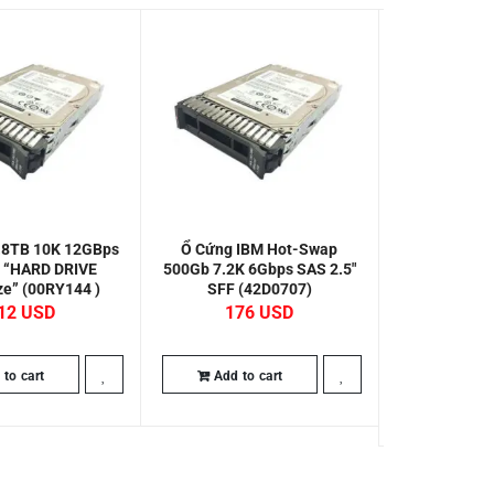
.8TB 10K 12GBps
Ổ Cứng IBM Hot-Swap
Lenovo Thin
5 “HARD DRIVE
500Gb 7.2K 6Gbps SAS 2.5″
2.4TB 10K 
ze” (00RY144 )
SFF (42D0707)
Swap 5
(4XB7
12
176
Gọi để 
to cart
Add to cart
Add to