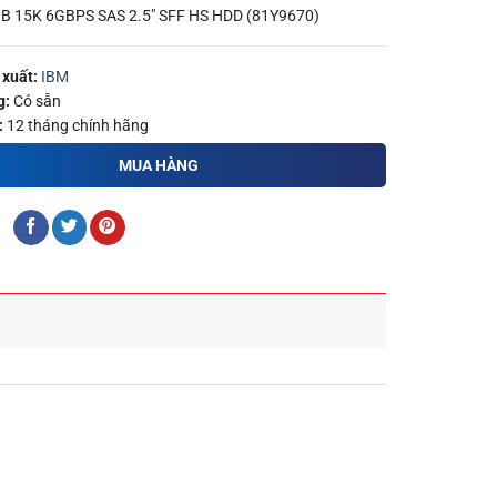
B 15K 6GBPS SAS 2.5″ SFF HS HDD (81Y9670)
xuất:
IBM
g:
Có sẵn
:
12 tháng chính hãng
MUA HÀNG
: