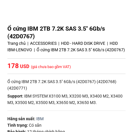
Ổ cứng IBM 2TB 7.2K SAS 3.5″ 6Gb/s
(42D0767)
Trang chủ
|
ACCESSORIES
|
HDD - HARD DISK DRIVE
|
HDD
IBM-LENOVO
|
Ổ cứng IBM 2TB 7.2K SAS 3.5″ 6Gb/s (42D0767)
178
(giá chưa bao gồm VAT)
Ổ cứng IBM 2TB 7.2K SAS 3.5″ 6Gb/s (42D0767) (42D0768)
(42D0771)
Support
: IBM SYSTEM X3100 M3, X3200 M3, X3400 M2, X3400
M3, X3500 M2, X3500 M3, X3650 M2, X3650 M3.
Hãng sản xuất:
IBM
Tình trạng:
Có sẵn
Bảo hành:
12 tháng chính hãng