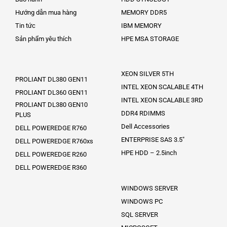
Hướng dẫn mua hàng
MEMORY DDR5
Tin tức
IBM MEMORY
Sản phẩm yêu thích
HPE MSA STORAGE
XEON SILVER 5TH
PROLIANT DL380 GEN11
INTEL XEON SCALABLE 4TH
PROLIANT DL360 GEN11
INTEL XEON SCALABLE 3RD
PROLIANT DL380 GEN10
DDR4 RDIMMS
PLUS
Dell Accessories
DELL POWEREDGE R760
ENTERPRISE SAS 3.5″
DELL POWEREDGE R760xs
HPE HDD – 2.5inch
DELL POWEREDGE R260
DELL POWEREDGE R360
WINDOWS SERVER
WINDOWS PC
SQL SERVER