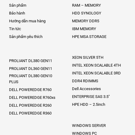
Sản phẩm
RAM – MEMORY
Bảo hành
HDD SYNOLOGY
Hướng dẫn mua hàng
MEMORY DDR5
Tin tức
IBM MEMORY
Sản phẩm yêu thích
HPE MSA STORAGE
XEON SILVER 5TH
PROLIANT DL380 GEN11
INTEL XEON SCALABLE 4TH
PROLIANT DL360 GEN11
INTEL XEON SCALABLE 3RD
PROLIANT DL380 GEN10
DDR4 RDIMMS
PLUS
Dell Accessories
DELL POWEREDGE R760
ENTERPRISE SAS 3.5″
DELL POWEREDGE R760xs
HPE HDD – 2.5inch
DELL POWEREDGE R260
DELL POWEREDGE R360
WINDOWS SERVER
WINDOWS PC