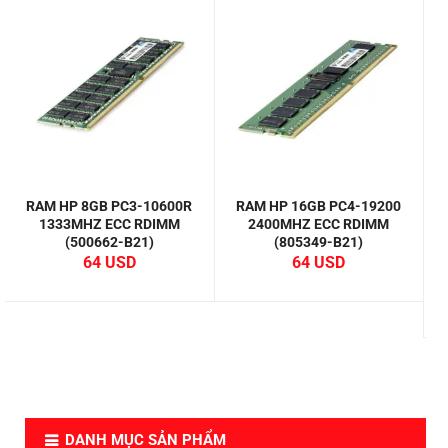
RAM HP 8GB PC3-10600R
RAM HP 16GB PC4-19200
H
1333MHZ ECC RDIMM
2400MHZ ECC RDIMM
(500662-B21)
(805349-B21)
1
V
64
64
DANH MỤC SẢN PHẨM