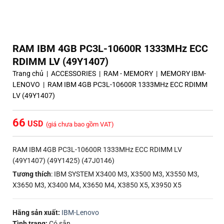
RAM IBM 4GB PC3L-10600R 1333MHz ECC
RDIMM LV (49Y1407)
Trang chủ
|
ACCESSORIES
|
RAM - MEMORY
|
MEMORY IBM-
LENOVO
|
RAM IBM 4GB PC3L-10600R 1333MHz ECC RDIMM
LV (49Y1407)
66
(giá chưa bao gồm VAT)
RAM IBM 4GB PC3L-10600R 1333MHz ECC RDIMM LV
(49Y1407) (49Y1425) (47J0146)
Tương thích
: IBM SYSTEM X3400 M3, X3500 M3, X3550 M3,
X3650 M3, X3400 M4, X3650 M4, X3850 X5, X3950 X5
Hãng sản xuất:
IBM-Lenovo
Tình trạng:
Có sẵn