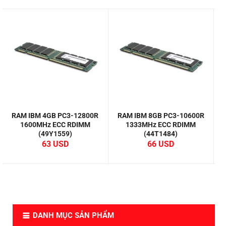
RAM IBM 4GB PC3-12800R
RAM IBM 8GB PC3-10600R
1600MHz ECC RDIMM
1333MHz ECC RDIMM
(49Y1559)
(44T1484)
63
66
DANH MỤC SẢN PHẨM