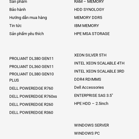
Sản phẩm
RAM – MEMORY
Bảo hành
HDD SYNOLOGY
Hướng dẫn mua hàng
MEMORY DDR5
Tin tức
IBM MEMORY
Sản phẩm yêu thích
HPE MSA STORAGE
XEON SILVER 5TH
PROLIANT DL380 GEN11
INTEL XEON SCALABLE 4TH
PROLIANT DL360 GEN11
INTEL XEON SCALABLE 3RD
PROLIANT DL380 GEN10
DDR4 RDIMMS
PLUS
Dell Accessories
DELL POWEREDGE R760
ENTERPRISE SAS 3.5″
DELL POWEREDGE R760xs
HPE HDD – 2.5inch
DELL POWEREDGE R260
DELL POWEREDGE R360
WINDOWS SERVER
WINDOWS PC