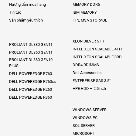
Hướng dẫn mua hàng
MEMORY DDR5
Tin tức
IBM MEMORY
Sản phẩm yêu thích
HPE MSA STORAGE
XEON SILVER 5TH
PROLIANT DL380 GEN11
INTEL XEON SCALABLE 4TH
PROLIANT DL360 GEN11
INTEL XEON SCALABLE 3RD
PROLIANT DL380 GEN10
DDR4 RDIMMS
PLUS
Dell Accessories
DELL POWEREDGE R760
ENTERPRISE SAS 3.5″
DELL POWEREDGE R760xs
HPE HDD – 2.5inch
DELL POWEREDGE R260
DELL POWEREDGE R360
WINDOWS SERVER
WINDOWS PC
SQL SERVER
MICROSOFT