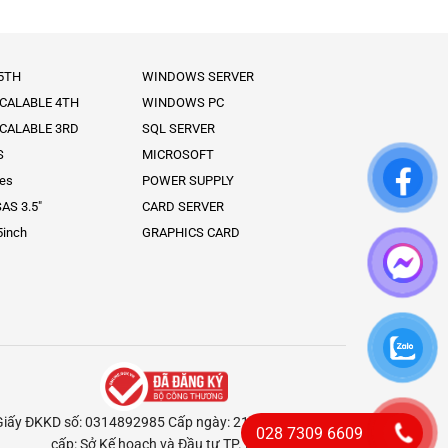
 5TH
WINDOWS SERVER
SCALABLE 4TH
WINDOWS PC
SCALABLE 3RD
SQL SERVER
S
MICROSOFT
ies
POWER SUPPLY
AS 3.5″
CARD SERVER
5inch
GRAPHICS CARD
Giấy ĐKKD số: 0314892985 Cấp ngày: 21/02/2018 Nơi
028 7309 6609
cấp: Sở Kế hoạch và Đầu tư TP. HCM