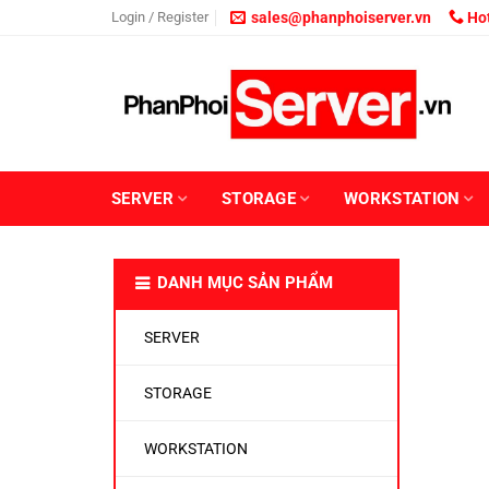
Skip
Login / Register
sales@phanphoiserver.vn
Hot
to
content
SERVER
STORAGE
WORKSTATION
DANH MỤC SẢN PHẨM
SERVER
STORAGE
WORKSTATION