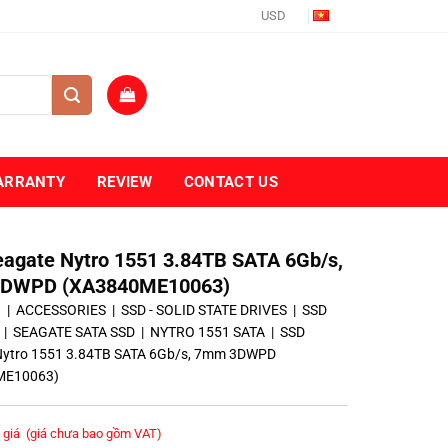
USD
ARRANTY
REVIEW
CONTACT US
agate Nytro 1551 3.84TB SATA 6Gb/s,
DWPD (XA3840ME10063)
ủ
|
ACCESSORIES
|
SSD - SOLID STATE DRIVES
|
SSD
|
SEAGATE SATA SSD
|
NYTRO 1551 SATA
|
SSD
Nytro 1551 3.84TB SATA 6Gb/s, 7mm 3DWPD
ME10063)
 giá
(giá chưa bao gồm VAT)