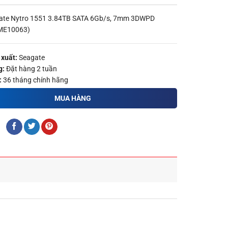
ate Nytro 1551 3.84TB SATA 6Gb/s, 7mm 3DWPD
ME10063)
xuất:
Seagate
g:
Đặt hàng 2 tuần
:
36 tháng chính hãng
MUA HÀNG
: