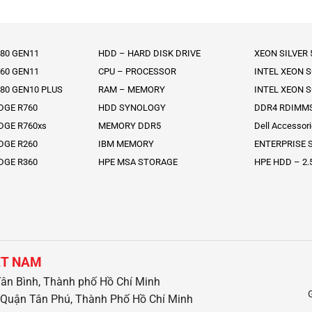
80 GEN11
HDD – HARD DISK DRIVE
XEON SILVER
60 GEN11
CPU – PROCESSOR
INTEL XEON 
80 GEN10 PLUS
RAM – MEMORY
INTEL XEON 
DGE R760
HDD SYNOLOGY
DDR4 RDIMM
DGE R760xs
MEMORY DDR5
Dell Accessor
DGE R260
IBM MEMORY
ENTERPRISE S
DGE R360
HPE MSA STORAGE
HPE HDD – 2.
ỆT NAM
ân Bình, Thành phố Hồ Chí Minh
Quận Tân Phú, Thành Phố Hồ Chí Minh