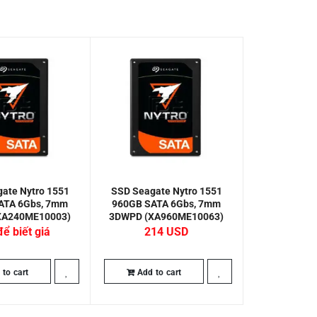
ate Nytro 1551
SSD Seagate Nytro 1551
ATA 6Gbs, 7mm
960GB SATA 6Gbs, 7mm
XA240ME10003)
3DWPD (XA960ME10063)
để biết giá
214
to cart
Add to cart