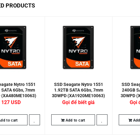
ED PRODUCTS
agate Nytro 1551
SSD Seagate Nytro 1551
SSD Seag
 SATA 6Gbs, 7mm
1.92TB SATA 6Gbs, 7mm
240GB S
 (XA480ME10063)
3DWPD (XA1920ME10063)
3DWPD (
127
Gọi để biết giá
Gọi 
dd to cart
Add to cart
Add 