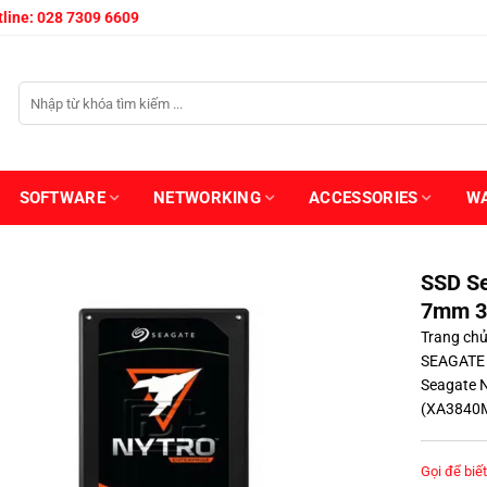
line: 028 7309 6609
SOFTWARE
NETWORKING
ACCESSORIES
W
SSD Se
7mm 3
Trang ch
SEAGATE
Seagate 
(XA3840
Gọi để biết