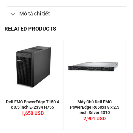
Mô tả chi tiết
RELATED PRODUCTS
Dell EMC PowerEdge T150 4
Máy Chủ Dell EMC
D
x 3.5 inch E-2334 H755
PowerEdge R650xs 8 x 2.5
inch Silver 4310
1,650
2,901