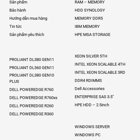
Sản phẩm
RAM – MEMORY
Bảo hành
HDD SYNOLOGY
Hướng dẫn mua hàng
MEMORY DDR5
Tin tức
IBM MEMORY
Sản phẩm yêu thích
HPE MSA STORAGE
XEON SILVER 5TH
PROLIANT DL380 GEN11
INTEL XEON SCALABLE 4TH
PROLIANT DL360 GEN11
INTEL XEON SCALABLE 3RD
PROLIANT DL380 GEN10
DDR4 RDIMMS
PLUS
Dell Accessories
DELL POWEREDGE R760
ENTERPRISE SAS 3.5″
DELL POWEREDGE R760xs
HPE HDD – 2.5inch
DELL POWEREDGE R260
DELL POWEREDGE R360
WINDOWS SERVER
WINDOWS PC