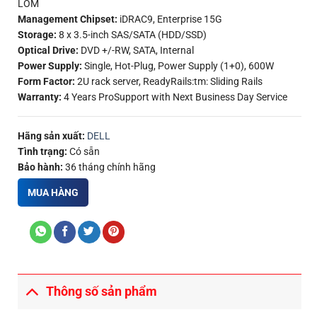
LOM
Management Chipset:
iDRAC9, Enterprise 15G
Storage:
8 x 3.5-inch SAS/SATA (HDD/SSD)
Optical Drive:
DVD +/-RW, SATA, Internal
Power Supply:
Single, Hot-Plug, Power Supply (1+0), 600W
Form Factor:
2U rack server, ReadyRails:tm: Sliding Rails
Warranty:
4 Years ProSupport with Next Business Day Service
Hãng sản xuất:
DELL
Tình trạng:
Có sẵn
Bảo hành:
36 tháng chính hãng
MUA HÀNG
Thông số sản phẩm