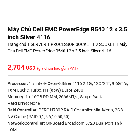
Máy Chủ Dell EMC PowerEdge R540 12 x 3.5
inch Silver 4116
Trang chủ
|
SERVER
|
PROCESSOR SOCKET
|
2 SOCKET
|
Máy
Chủ Dell EMC PowerEdge R540 12 x 3.5 inch Silver 4116
2,704
(giá chưa bao gồm VAT)
Processor:
1 x Intel® Xeon® Silver 4116 2.1G, 12C/24T, 9.6GT/s,
16M Cache, Turbo, HT (85W) DDR4-2400
Memory:
1 x 16GB RDIMM, 2666MT/s, Single Rank
Hard Drive:
None
Raid Controller:
PERC H730P RAID Controller Mini Mono, 2GB
NV Cache (RAID 0,1,5,6,10,50,60)
Network Controller:
On-Board Broadcom 5720 Dual Port 1Gb
LOM