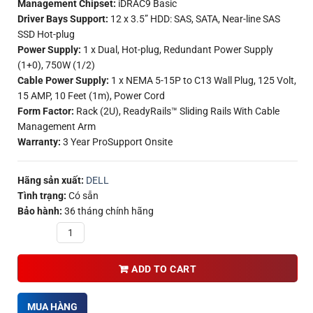
Management Chipset:
iDRAC9 Basic
Driver Bays Support:
12 x 3.5” HDD: SAS, SATA, Near-line SAS
SSD Hot-plug
Power Supply:
1 x Dual, Hot-plug, Redundant Power Supply
(1+0), 750W (1/2)
Cable Power Supply:
1 x NEMA 5-15P to C13 Wall Plug, 125 Volt,
15 AMP, 10 Feet (1m), Power Cord
Form Factor:
Rack (2U), ReadyRails™ Sliding Rails With Cable
Management Arm
Warranty:
3 Year ProSupport Onsite
Hãng sản xuất:
DELL
Tình trạng:
Có sẵn
Bảo hành:
36 tháng chính hãng
Quantity
ADD TO CART
MUA HÀNG