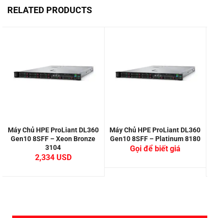
RELATED PRODUCTS
Máy Chủ HPE ProLiant DL360
Máy Chủ HPE ProLiant DL360
M
Gen10 8SFF – Xeon Bronze
Gen10 8SFF – Platinum 8180
3104
Gọi để biết giá
2,334