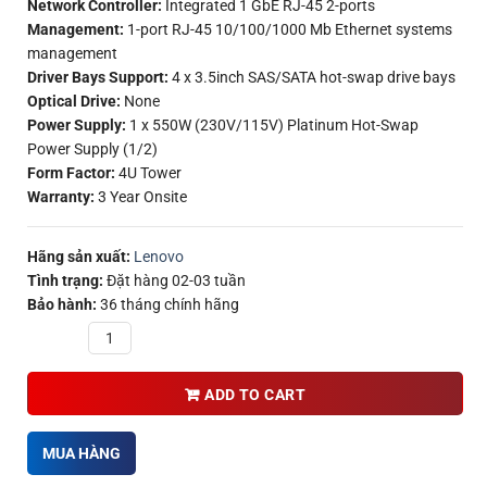
Network Controller:
Integrated 1 GbE RJ-45 2-ports
Management:
1-port RJ-45 10/100/1000 Mb Ethernet systems
management
Driver Bays Support:
4 x 3.5inch SAS/SATA hot-swap drive bays
Optical Drive:
None
Power Supply:
1 x 550W (230V/115V) Platinum Hot-Swap
Power Supply (1/2)
Form Factor:
4U Tower
Warranty:
3 Year Onsite
Hãng sản xuất:
Lenovo
Tình trạng:
Đặt hàng 02-03 tuần
Bảo hành:
36 tháng chính hãng
Quantity
ADD TO CART
MUA HÀNG