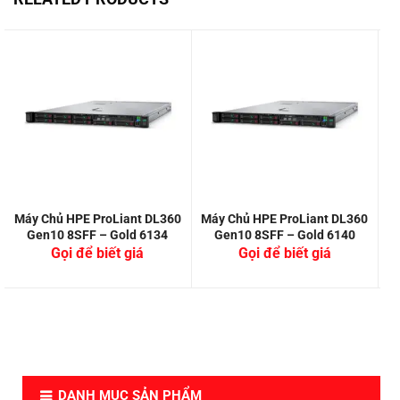
Máy Chủ HPE ProLiant DL360
Máy Chủ HPE ProLiant DL360
M
Gen10 8SFF – Gold 6134
Gen10 8SFF – Gold 6140
Gọi để biết giá
Gọi để biết giá
DANH MỤC SẢN PHẨM