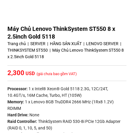
Máy Chủ Lenovo ThinkSystem ST550 8 x
2.5inch Gold 5118
Trang chủ
|
SERVER
|
HÃNG SẢN XUẤT
|
LENOVO SERVER
|
THINKSYSTEM ST550
|
Máy Chủ Lenovo ThinkSystem ST550 8
x 2.5inch Gold 5118
2,300
(giá chưa bao gồm VAT)
Processor:
1 x Intel® Xeon® Gold 5118 2.3G, 12C/24T,
10.4GT/s, 16M Cache, Turbo, HT (105W)
Memory:
1 x Lenovo 8GB TruDDR4 2666 MHz (1Rx8 1.2V)
RDIMM
Hard Drive:
None
Raid Controller:
ThinkSystem RAID 530-8i PCIe 12Gb Adapter
(RAID 0, 1, 10, 5, and 50)