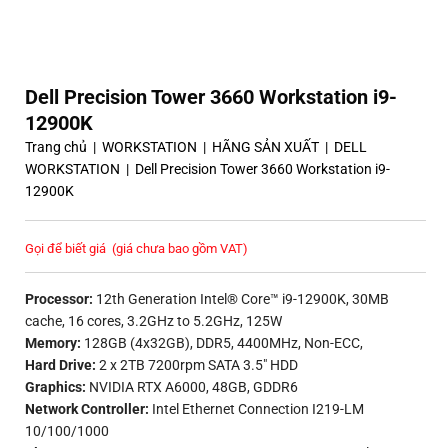
Dell Precision Tower 3660 Workstation i9-
12900K
Trang chủ
|
WORKSTATION
|
HÃNG SẢN XUẤT
|
DELL
WORKSTATION
|
Dell Precision Tower 3660 Workstation i9-
12900K
Gọi để biết giá
(giá chưa bao gồm VAT)
Processor:
12th Generation Intel® Core™ i9-12900K, 30MB
cache, 16 cores, 3.2GHz to 5.2GHz, 125W
Memory:
128GB (4x32GB), DDR5, 4400MHz, Non-ECC,
Hard Drive:
2 x 2TB 7200rpm SATA 3.5″ HDD
Graphics:
NVIDIA RTX A6000, 48GB, GDDR6
Network Controller:
Intel Ethernet Connection I219-LM
10/100/1000