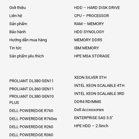
Giới thiệu
HDD – HARD DISK DRIVE
Liên hệ
CPU – PROCESSOR
Sản phẩm
RAM – MEMORY
Bảo hành
HDD SYNOLOGY
Hướng dẫn mua hàng
MEMORY DDR5
Tin tức
IBM MEMORY
Sản phẩm yêu thích
HPE MSA STORAGE
XEON SILVER 5TH
PROLIANT DL380 GEN11
INTEL XEON SCALABLE 4TH
PROLIANT DL360 GEN11
INTEL XEON SCALABLE 3RD
PROLIANT DL380 GEN10
DDR4 RDIMMS
PLUS
Dell Accessories
DELL POWEREDGE R760
ENTERPRISE SAS 3.5″
DELL POWEREDGE R760xs
HPE HDD – 2.5inch
DELL POWEREDGE R260
DELL POWEREDGE R360