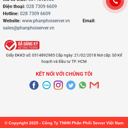
Điện thoại:
028 7309 6609
Hotline:
028 7309 6609
Website:
www.phanphoiserver.vn
Email:
sales@phanphoiserver.vn
Giấy ĐKKD số: 0314892985 Cấp ngày: 21/02/2018 Nơi cấp: Sở Kế
hoạch và Đầu tư TP. HCM
KẾT NỐI VỚI CHÚNG TÔI
© Copyright 2025 - Công Ty TNHH Phân Phối Server Việt Nam