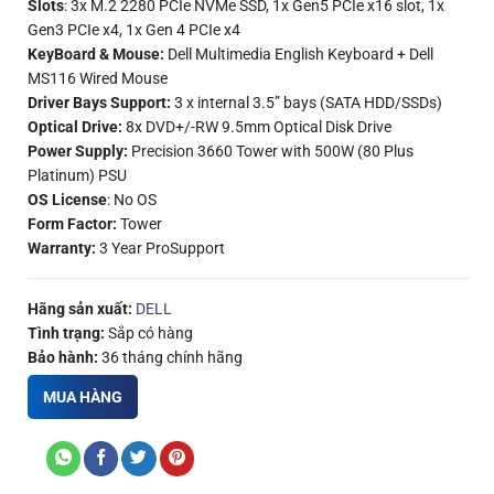
Slots
: 3x M.2 2280 PCIe NVMe SSD, 1x Gen5 PCIe x16 slot, 1x
Gen3 PCIe x4, 1x Gen 4 PCIe x4
KeyBoard & Mouse:
Dell Multimedia English Keyboard + Dell
MS116 Wired Mouse
Driver Bays Support:
3 x internal 3.5” bays (SATA HDD/SSDs)
Optical Drive:
8x DVD+/-RW 9.5mm Optical Disk Drive
Power Supply:
Precision 3660 Tower with 500W (80 Plus
Platinum) PSU
OS License
: No OS
Form Factor:
Tower
Warranty:
3 Year ProSupport
Hãng sản xuất:
DELL
Tình trạng:
Sắp có hàng
Bảo hành:
36 tháng chính hãng
MUA HÀNG