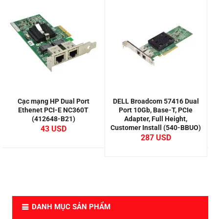
Cạc mạng HP Dual Port
DELL Broadcom 57416 Dual
Ethenet PCI-E NC360T
Port 10Gb, Base-T, PCIe
B
(412648-B21)
Adapter, Full Height,
Customer Install (540-BBUO)
43
287
DANH MỤC SẢN PHẨM