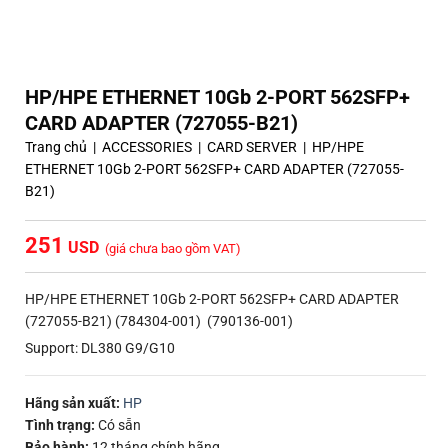
HP/HPE ETHERNET 10Gb 2-PORT 562SFP+
CARD ADAPTER (727055-B21)
Trang chủ
|
ACCESSORIES
|
CARD SERVER
|
HP/HPE
ETHERNET 10Gb 2-PORT 562SFP+ CARD ADAPTER (727055-
B21)
251
(giá chưa bao gồm VAT)
HP/HPE ETHERNET 10Gb 2-PORT 562SFP+ CARD ADAPTER
(727055-B21) (784304-001) (790136-001)
Support: DL380 G9/G10
Hãng sản xuất:
HP
Tình trạng:
Có sẵn
Bảo hành:
12 tháng chính hãng