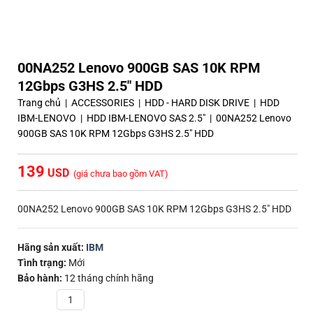
00NA252 Lenovo 900GB SAS 10K RPM
12Gbps G3HS 2.5″ HDD
Trang chủ
|
ACCESSORIES
|
HDD - HARD DISK DRIVE
|
HDD
IBM-LENOVO
|
HDD IBM-LENOVO SAS 2.5"
|
00NA252 Lenovo
900GB SAS 10K RPM 12Gbps G3HS 2.5″ HDD
139
(giá chưa bao gồm VAT)
00NA252 Lenovo 900GB SAS 10K RPM 12Gbps G3HS 2.5″ HDD
Hãng sản xuất:
IBM
Tình trạng:
Mới
Bảo hành:
12 tháng chính hãng
Quantity