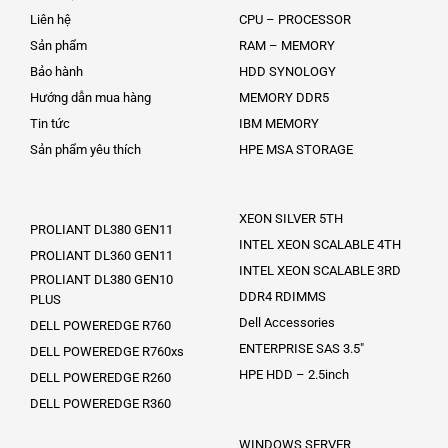
Liên hệ
CPU – PROCESSOR
Sản phẩm
RAM – MEMORY
Bảo hành
HDD SYNOLOGY
Hướng dẫn mua hàng
MEMORY DDR5
Tin tức
IBM MEMORY
Sản phẩm yêu thích
HPE MSA STORAGE
XEON SILVER 5TH
PROLIANT DL380 GEN11
INTEL XEON SCALABLE 4TH
PROLIANT DL360 GEN11
INTEL XEON SCALABLE 3RD
PROLIANT DL380 GEN10
DDR4 RDIMMS
PLUS
Dell Accessories
DELL POWEREDGE R760
ENTERPRISE SAS 3.5″
DELL POWEREDGE R760xs
HPE HDD – 2.5inch
DELL POWEREDGE R260
DELL POWEREDGE R360
WINDOWS SERVER