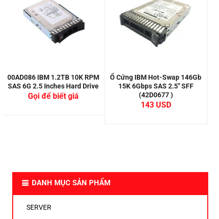
00AD086 IBM 1.2TB 10K RPM
Ổ Cứng IBM Hot-Swap 146Gb
SAS 6G 2.5 Inches Hard Drive
15K 6Gbps SAS 2.5″ SFF
H
(42D0677 )
Gọi để biết giá
143
DANH MỤC SẢN PHẨM
SERVER