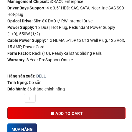
Management Chipset:
iDRAC9 Enterprise
Driver Bays Support:
4 x 3.5” HDD: SAS, SATA, Near-line SAS SSD
Hot-plug
Optical Drive:
Slim 8X DVD+/-RW Internal Drive
Power Supply:
1 x Dual, Hot Plug, Redundant Power Supply
(1+0), 550W (1/2)
Cable Power Supply:
1 x NEMA 5-15P to C13 Wall Plug, 125 Volt,
15 AMP, Power Cord
Form Factor:
Rack (1U), ReadyRails:tm: Sliding Rails
Warranty:
3 Year ProSupport Onsite
Hãng sản xuất:
DELL
Tình trạng:
Có sẵn
Bảo hành:
36 tháng chính hãng
Quantity
ADD TO CART
MUA HÀNG