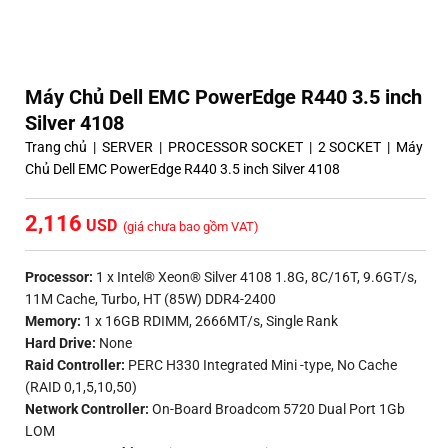
Máy Chủ Dell EMC PowerEdge R440 3.5 inch
Silver 4108
Trang chủ
|
SERVER
|
PROCESSOR SOCKET
|
2 SOCKET
|
Máy
Chủ Dell EMC PowerEdge R440 3.5 inch Silver 4108
2,116
(giá chưa bao gồm VAT)
Processor:
1 x Intel® Xeon® Silver 4108 1.8G, 8C/16T, 9.6GT/s,
11M Cache, Turbo, HT (85W) DDR4-2400
Memory:
1 x 16GB RDIMM, 2666MT/s, Single Rank
Hard Drive:
None
Raid Controller:
PERC H330 Integrated Mini -type, No Cache
(RAID 0,1,5,10,50)
Network Controller:
On-Board Broadcom 5720 Dual Port 1Gb
LOM