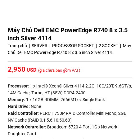
Máy Chủ Dell EMC PowerEdge R740 8 x 3.5
inch Silver 4114
Trang chủ
|
SERVER
|
PROCESSOR SOCKET
|
2 SOCKET
|
Máy
Chủ Dell EMC PowerEdge R740 8 x 3.5 inch Silver 4114
2,950
(giá chưa bao gồm VAT)
Processor:
1 x Intel® Xeon® Silver 4114 2.2G, 10C/20T, 9.6GT/s,
14M Cache, Turbo, HT (85W) DDR4-2400
Memory:
1 x 16GB RDIMM, 2666MT/s, Single Rank
Hard Drive:
None
Raid Controller:
PERC H730P RAID Controller Mini Mono, 2GB
NV Cache (RAID 0,1,5,6,10,50,60)
Network Controller:
Broadcom 5720 4 Port 1Gb Network
Daughter Card