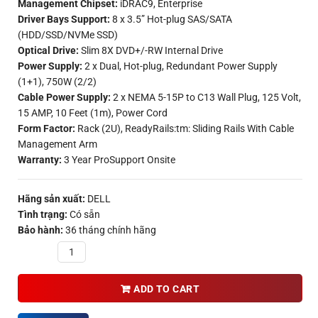
Management Chipset:
iDRAC9, Enterprise
Driver Bays Support:
8 x 3.5” Hot-plug SAS/SATA
(HDD/SSD/NVMe SSD)
Optical Drive:
Slim 8X DVD+/-RW Internal Drive
Power Supply:
2 x Dual, Hot-plug, Redundant Power Supply
(1+1), 750W (2/2)
Cable Power Supply:
2 x NEMA 5-15P to C13 Wall Plug, 125 Volt,
15 AMP, 10 Feet (1m), Power Cord
Form Factor:
Rack (2U), ReadyRails:tm: Sliding Rails With Cable
Management Arm
Warranty:
3 Year ProSupport Onsite
Hãng sản xuất:
DELL
Tình trạng:
Có sẵn
Bảo hành:
36 tháng chính hãng
Quantity
ADD TO CART