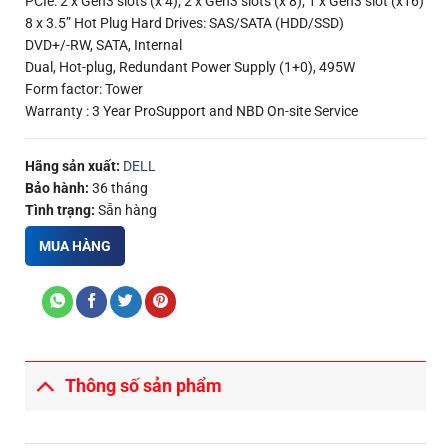
PCIe: 2 x Gen3 slots (x 4); 2 x Gen3 slots (x 8); 1 x Gen3 slot (x16)
8 x 3.5” Hot Plug Hard Drives: SAS/SATA (HDD/SSD)
DVD+/-RW, SATA, Internal
Dual, Hot-plug, Redundant Power Supply (1+0), 495W
Form factor: Tower
Warranty : 3 Year ProSupport and NBD On-site Service
Hãng sản xuất:
DELL
Bảo hành:
36 tháng
Tình trạng:
Sẵn hàng
MUA HÀNG
Thông số sản phẩm