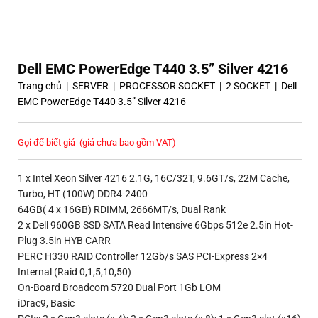
Dell EMC PowerEdge T440 3.5” Silver 4216
Trang chủ
|
SERVER
|
PROCESSOR SOCKET
|
2 SOCKET
|
Dell
EMC PowerEdge T440 3.5” Silver 4216
Gọi để biết giá
(giá chưa bao gồm VAT)
1 x Intel Xeon Silver 4216 2.1G, 16C/32T, 9.6GT/s, 22M Cache,
Turbo, HT (100W) DDR4-2400
64GB( 4 x 16GB) RDIMM, 2666MT/s, Dual Rank
2 x Dell 960GB SSD SATA Read Intensive 6Gbps 512e 2.5in Hot-
Plug 3.5in HYB CARR
PERC H330 RAID Controller 12Gb/s SAS PCI-Express 2×4
Internal (Raid 0,1,5,10,50)
On-Board Broadcom 5720 Dual Port 1Gb LOM
iDrac9, Basic