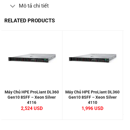
Mô tả chi tiết
RELATED PRODUCTS
Máy Chủ HPE ProLiant DL360
Máy Chủ HPE ProLiant DL360
M
Gen10 8SFF – Xeon Silver
Gen10 8SFF – Xeon Silver
4116
4110
2,524
1,996