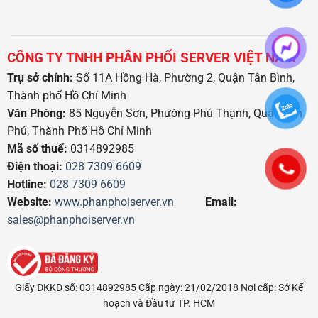
CÔNG TY TNHH PHÂN PHỐI SERVER VIỆT NAM
Trụ sở chính:
Số 11A Hồng Hà, Phường 2, Quận Tân Bình,
Thành phố Hồ Chí Minh
Văn Phòng:
85 Nguyễn Sơn, Phường Phú Thạnh, Quận Tân
Phú, Thành Phố Hồ Chí Minh
Mã số thuế:
0314892985
Điện thoại:
028 7309 6609
Hotline:
028 7309 6609
Website:
www.phanphoiserver.vn
Email:
sales@phanphoiserver.vn
Giấy ĐKKD số: 0314892985 Cấp ngày: 21/02/2018 Nơi cấp: Sở Kế
hoạch và Đầu tư TP. HCM