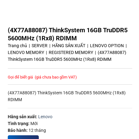
(4X77A88087) ThinkSystem 16GB TruDDR5
5600MHz (1Rx8) RDIMM
Trang chủ
|
SERVER
|
HÃNG SẢN XUẤT
|
LENOVO OPTION
|
LENOVO MEMORY
|
REGISTERED MEMORY
|
(4X77A88087)
ThinkSystem 16GB TruDDR5 5600MHz (1Rx8) RDIMM
Gọi để biết giá
(giá chưa bao gồm VAT)
(4X77A88087) ThinkSystem 16GB TruDDR5 5600MHz (1Rx8)
RDIMM
Hãng sản xuất:
Lenovo
Tình trạng:
Mới
Bảo hành:
12 tháng