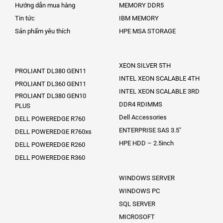
Hướng dẫn mua hàng
MEMORY DDR5
Tin tức
IBM MEMORY
Sản phẩm yêu thích
HPE MSA STORAGE
XEON SILVER 5TH
PROLIANT DL380 GEN11
INTEL XEON SCALABLE 4TH
PROLIANT DL360 GEN11
INTEL XEON SCALABLE 3RD
PROLIANT DL380 GEN10
DDR4 RDIMMS
PLUS
Dell Accessories
DELL POWEREDGE R760
ENTERPRISE SAS 3.5″
DELL POWEREDGE R760xs
HPE HDD – 2.5inch
DELL POWEREDGE R260
DELL POWEREDGE R360
WINDOWS SERVER
WINDOWS PC
SQL SERVER
MICROSOFT