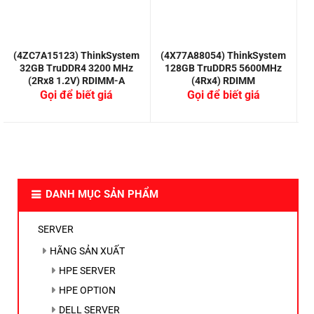
(4ZC7A15123) ThinkSystem
(4X77A88054) ThinkSystem
(
32GB TruDDR4 3200 MHz
128GB TruDDR5 5600MHz
(2Rx8 1.2V) RDIMM-A
(4Rx4) RDIMM
Gọi để biết giá
Gọi để biết giá
DANH MỤC SẢN PHẨM
SERVER
HÃNG SẢN XUẤT
HPE SERVER
HPE OPTION
DELL SERVER