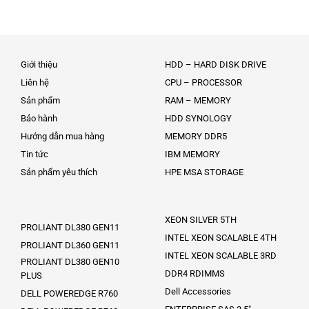
Giới thiệu
HDD – HARD DISK DRIVE
Liên hệ
CPU – PROCESSOR
Sản phẩm
RAM – MEMORY
Bảo hành
HDD SYNOLOGY
Hướng dẫn mua hàng
MEMORY DDR5
Tin tức
IBM MEMORY
Sản phẩm yêu thích
HPE MSA STORAGE
XEON SILVER 5TH
PROLIANT DL380 GEN11
INTEL XEON SCALABLE 4TH
PROLIANT DL360 GEN11
INTEL XEON SCALABLE 3RD
PROLIANT DL380 GEN10
DDR4 RDIMMS
PLUS
Dell Accessories
DELL POWEREDGE R760