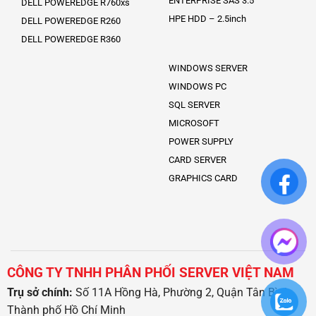
ENTERPRISE SAS 3.5″
DELL POWEREDGE R760xs
HPE HDD – 2.5inch
DELL POWEREDGE R260
DELL POWEREDGE R360
WINDOWS SERVER
WINDOWS PC
SQL SERVER
MICROSOFT
POWER SUPPLY
CARD SERVER
GRAPHICS CARD
CÔNG TY TNHH PHÂN PHỐI SERVER VIỆT NAM
Trụ sở chính:
Số 11A Hồng Hà, Phường 2, Quận Tân Bình,
Thành phố Hồ Chí Minh