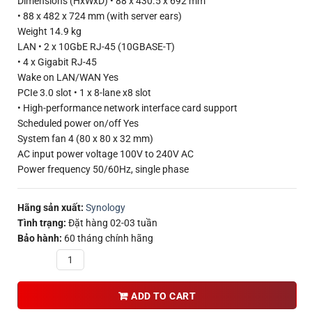
Dimensions (HxWxD) • 88 x 430.5 x 692 mm
• 88 x 482 x 724 mm (with server ears)
Weight 14.9 kg
LAN • 2 x 10GbE RJ-45 (10GBASE-T)
• 4 x Gigabit RJ-45
Wake on LAN/WAN Yes
PCIe 3.0 slot • 1 x 8-lane x8 slot
• High-performance network interface card support
Scheduled power on/off Yes
System fan 4 (80 x 80 x 32 mm)
AC input power voltage 100V to 240V AC
Power frequency 50/60Hz, single phase
Hãng sản xuất:
Synology
Tình trạng:
Đặt hàng 02-03 tuần
Bảo hành:
60 tháng chính hãng
Quantity
ADD TO CART