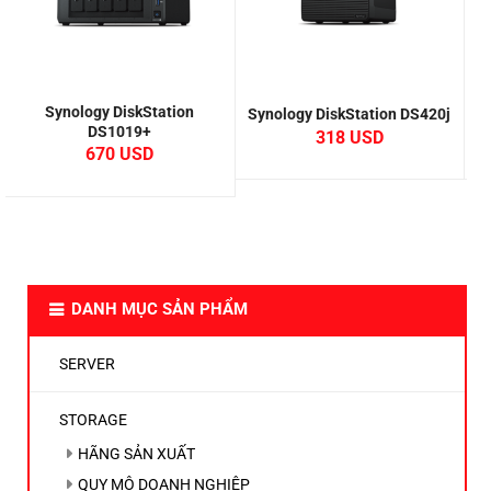
Synology DiskStation
Synology DiskStation DS420j
S
DS1019+
318
670
DANH MỤC SẢN PHẨM
SERVER
STORAGE
HÃNG SẢN XUẤT
QUY MÔ DOANH NGHIỆP