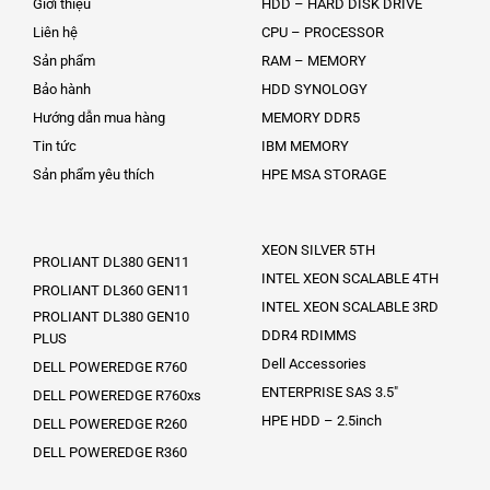
Giới thiệu
HDD – HARD DISK DRIVE
Liên hệ
CPU – PROCESSOR
Sản phẩm
RAM – MEMORY
Bảo hành
HDD SYNOLOGY
Hướng dẫn mua hàng
MEMORY DDR5
Tin tức
IBM MEMORY
Sản phẩm yêu thích
HPE MSA STORAGE
XEON SILVER 5TH
PROLIANT DL380 GEN11
INTEL XEON SCALABLE 4TH
PROLIANT DL360 GEN11
INTEL XEON SCALABLE 3RD
PROLIANT DL380 GEN10
DDR4 RDIMMS
PLUS
Dell Accessories
DELL POWEREDGE R760
ENTERPRISE SAS 3.5″
DELL POWEREDGE R760xs
HPE HDD – 2.5inch
DELL POWEREDGE R260
DELL POWEREDGE R360