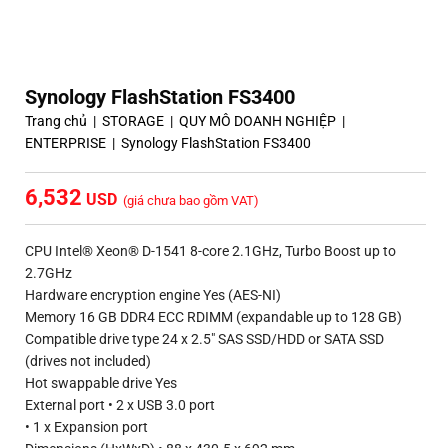
Synology FlashStation FS3400
Trang chủ
|
STORAGE
|
QUY MÔ DOANH NGHIỆP
|
ENTERPRISE
|
Synology FlashStation FS3400
6,532
(giá chưa bao gồm VAT)
CPU Intel® Xeon® D-1541 8-core 2.1GHz, Turbo Boost up to
2.7GHz
Hardware encryption engine Yes (AES-NI)
Memory 16 GB DDR4 ECC RDIMM (expandable up to 128 GB)
Compatible drive type 24 x 2.5″ SAS SSD/HDD or SATA SSD
(drives not included)
Hot swappable drive Yes
External port • 2 x USB 3.0 port
• 1 x Expansion port